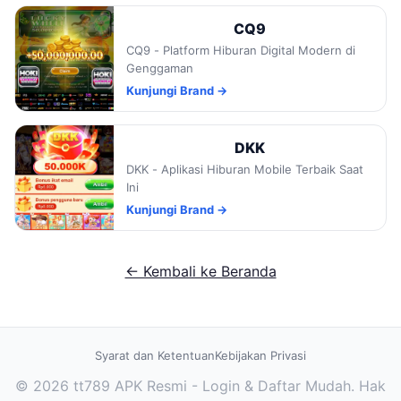
CQ9
CQ9 - Platform Hiburan Digital Modern di
Genggaman
Kunjungi Brand →
DKK
DKK - Aplikasi Hiburan Mobile Terbaik Saat
Ini
Kunjungi Brand →
← Kembali ke Beranda
Syarat dan Ketentuan
Kebijakan Privasi
© 2026 tt789 APK Resmi - Login & Daftar Mudah. Hak