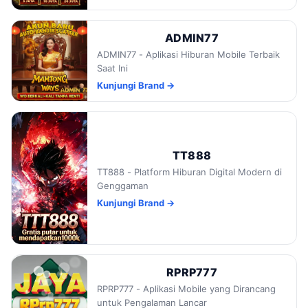
ADMIN77
ADMIN77 - Aplikasi Hiburan Mobile Terbaik
Saat Ini
Kunjungi Brand →
TT888
TT888 - Platform Hiburan Digital Modern di
Genggaman
Kunjungi Brand →
RPRP777
RPRP777 - Aplikasi Mobile yang Dirancang
untuk Pengalaman Lancar