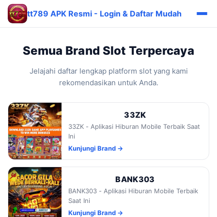
tt789 APK Resmi - Login & Daftar Mudah
Semua Brand Slot Terpercaya
Jelajahi daftar lengkap platform slot yang kami
rekomendasikan untuk Anda.
33ZK
33ZK - Aplikasi Hiburan Mobile Terbaik Saat
Ini
Kunjungi Brand →
BANK303
BANK303 - Aplikasi Hiburan Mobile Terbaik
Saat Ini
Kunjungi Brand →